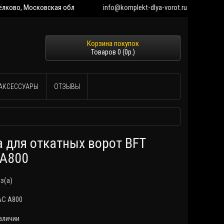
 Щёлково, Московская обл
info@komplekt-dlya-vorot.ru
Товаров 0 (0р.)
АКСЕССУАРЫ
ОТЗЫВЫ
 для откатных ворот BFT
 A800
аз(а)
AC A800
аличии