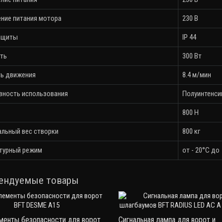
ние питания мотора
230 В
ащиты
IP 44
ть
300 Вт
ь движения
8.4 м/мин
вность использования
Полуинтенси
800 H
льный вес створки
800 кг
турный режим
от - 20°С до
ендуемые товары
енты безопасности для ворот
Сигнальная лампа для ворот и