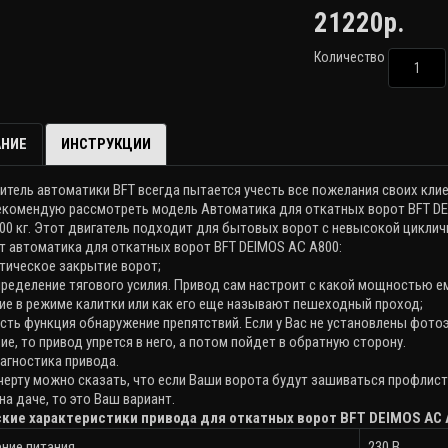
21220р.
Количество
НИЕ
ИНСТРУКЦИИ
итель автоматики
BFT
всегда пытается учесть все пожелания своих клие
рекомендую рассмотреть модель Автоматика для откатных ворот BFT DE
00 кг. Этот двигатель подходит для бытовых ворот с невысокой цикли
т автоматика для откатных ворот BFT DEIMOS AC A800:
тическое закрытие ворот;
пределение тягового усилия. Привод сам настроит с какой мощностью е
ие в режиме калитки или как его еще называют пешеходный проход;
 есть функция обнаружение препятствий. Если у Вас не установлены фот
ие, то привод упрется в него, а потом пойдет в обратную сторону.
агностика привода.
ерту можно сказать, что если Ваши ворота будут зашиваться профлист
на даче, то это Ваш вариант.
кие характеристики привода для откатных ворот BFT DEIMOS AC 
ние питания
230 В