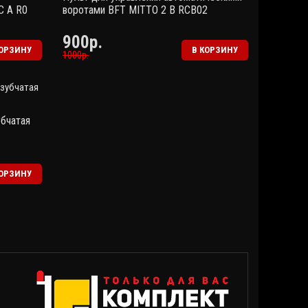
C A R0
воротами BFT MITTO 2 B RCB02
900р.
КОРЗИНУ
В КОРЗИНУ
1000р.
убчатая
КОРЗИНУ