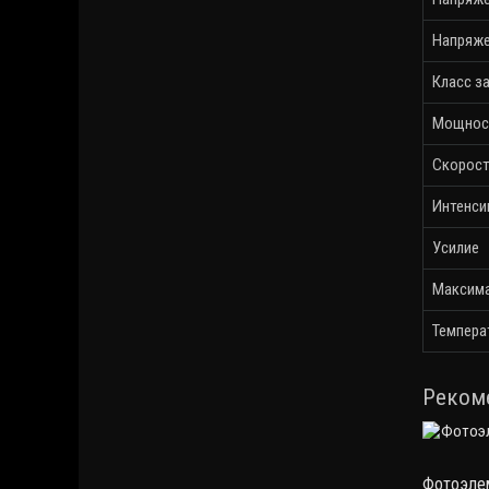
Напряже
Класс з
Мощнос
Скорост
Интенси
Усилие
Максима
Темпера
Реком
Фотоэлем