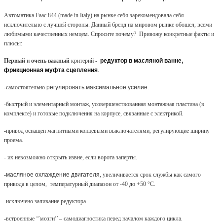
Автоматика
Faac
844 (
made
in
Italy
) на рынке себя зарекомендовала себя
исключительно с лучшей стороны. Данный бренд на мировом рынке обошел, всеми
любимыми качественных немцем. Спросите почему?
Привожу конкретные факты и
плюсы:
Первый
и
очень важный
критерий -
редуктор в масляной ванне,
фрикционная муфта сцепления
.
-самостоятельно
регулировать максимальное усилие.
-быстрый и элементарный монтаж, усовершенствованная монтажная пластина (в
комплекте) и готовые подключения на корпусе, связанные с электрикой.
-привод оснащен магнитными концевыми выключателями, регулирующие ширину
проема.
- их невозможно открыть извне,
если ворота заперты.
-
масляное охлаждение двигателя
, увеличивается срок службы как самого
привода в целом,
температурный диапазон от -40 до +50 °С.
-исключено заливание редуктора
-встроенные ‘’мозги’’ – самодиагностика перед началом каждого цикла.