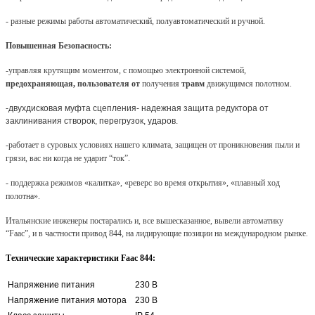
- разные режимы работы автоматический, полуавтоматический и ручной.
Повышенная Безопасность:
-управляя крутящим моментом, с помощью электронной системой,
предохраняющая, пользователя
от
получения
травм
движущимся полотном.
-двухдисковая муфта сцепления- надежная защита редуктора от
заклинивания створок, перегрузок, ударов.
-работает в суровых условиях нашего климата, защищен от проникновения пыли и
грязи, вас ни когда не ударит “ток”.
-
поддержка режимов «калитка», «реверс во время открытия», «плавный ход
полотна».
Итальянские инженеры постарались и, все вышесказанное, вывели автоматику
“
Faac
”, и в частности привод 844, на лидирующие позиции на международном рынке.
Технические характеристики
Faac
844:
Напряжение питания
230 В
Напряжение питания мотора
230 В