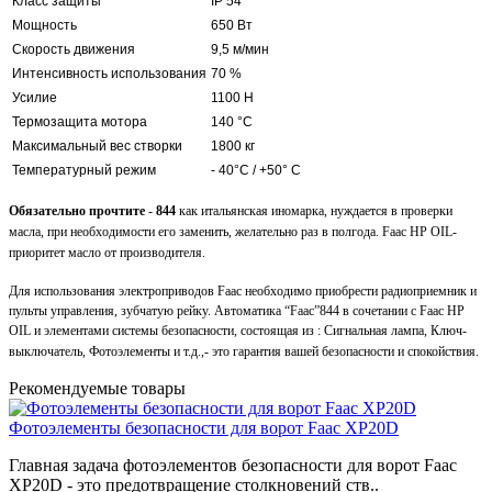
Класс защиты
IP 54
Мощность
650 Вт
Скорость движения
9,5 м/мин
Интенсивность использования
70 %
Усилие
1100 Н
Термозащита мотора
140 °С
Максимальный вес створки
1800 кг
Температурный режим
- 40°С / +50° C
Обязательно прочтите
-
844
как итальянская иномарка, нуждается в проверки
масла, при необходимости его заменить, желательно раз в полгода. Faac HP OIL-
приоритет масло от производителя.
Для использования электроприводов
Faac
необходимо приобрести радиоприемник и
пульты управления, зубчатую рейку. Автоматика “
Faac
”844 в сочетании с
Faac
HP
OIL
и элементами системы безопасности, состоящая из : Сигнальная лампа, Ключ-
выключатель, Фотоэлементы и т.д.,- это гарантия вашей безопасности и спокойствия.
Рекомендуемые товары
Фотоэлементы безопасности для ворот Faac XP20D
Главная задача фотоэлементов безопасности для ворот Faac
XP20D - это предотвращение столкновений ств..