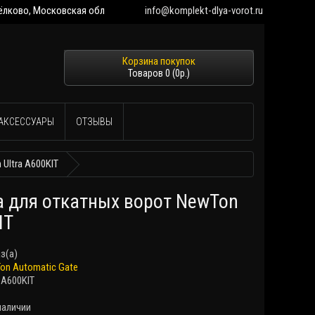
 Щёлково, Московская обл
info@komplekt-dlya-vorot.ru
Товаров 0 (0р.)
АКСЕССУАРЫ
ОТЗЫВЫ
Ultra A600KIT
 для откатных ворот NewTon
IT
аз(а)
on Automatic Gate
 A600KIT
наличии