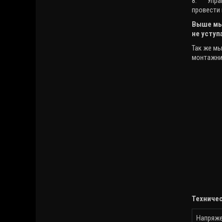
8.
Упра
провести
Выше мы
не уступ
Так же мы
монтажни
Техничес
Напряже