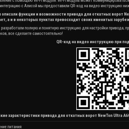
вление с помощью
Wi
-
Fi
модуля. Wi-Fi модуль может коммуницироватьс
 интеграцию с Алисой мы предоставили QR-код на видео инструкцию ниж
 описали функции и возможности привода для откатных ворот
Ne
ает, а и в некоторых пунктах превосходит своих именитых заруб
 разработали полную и понятную инструкцию для настройки привода, пр
ков, все сделаете самостоятельно!
QR-код на видео инструкцию при п
кие характеристики привода для откатных ворот NewTon Ultra A6
ние питания