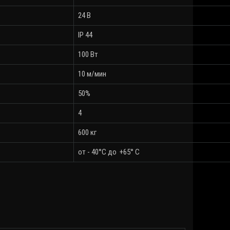
24 В
IP 44
100 Вт
10 м/мин
50%
4
600 кг
от - 40°С до +65° C