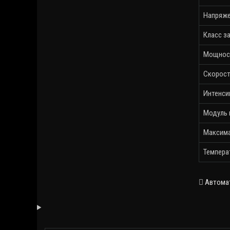
Напряже
Класс з
Мощнос
Скорост
Интенси
Модуль 
Максима
Темпера
Автома