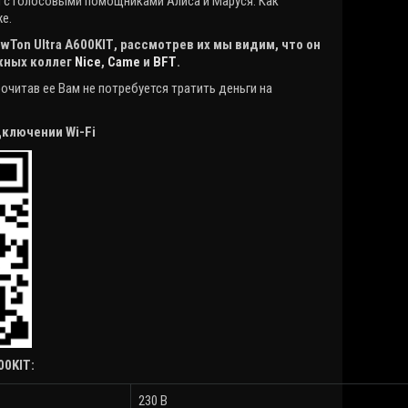
я с голосовыми помощниками Алиса и Маруся. Как
е.
wTon
Ultra
A
600
KIT
, рассмотрев их мы видим, что он
ежных коллег
Nice
,
Came
и
BFT
.
очитав ее Вам не потребуется тратить деньги на
одключении
Wi
-
Fi
00KIT:
230 В