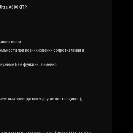
Ultra
A
600
KIT
?
ключателям.
тельности при возникновении сопротивления и
нужные Вам функции, а именно:
местами провода как у других поставщиков);