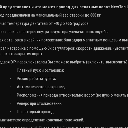
й представляет и что может привод для откатных ворот
NewTon
од предназначен на максимальный вес створки до 600 кг.
чая температура двигателя от -40 до +65 градусов.
ллическая шестерня внутри редуктора увеличит срок службы.
ая остановка в крайних положениях благодаря магнитным концевым вы
рая настройка с помощью 3х регуляторов: скорости движения, чувстви
ческого закрытия ворот.
одаря
DIP
-переключателем Вы сможете выбрать (включить-выключить) 
·
Плавный пуск и остановка;
·
Режим работы пульта;
·
Автоматическое закрытие;
·
Расположения привода относительно ворот (не нужно менять 
·
Реверс при столкновении;
·
Пешеходный проход.
матическое определение конечных положений.