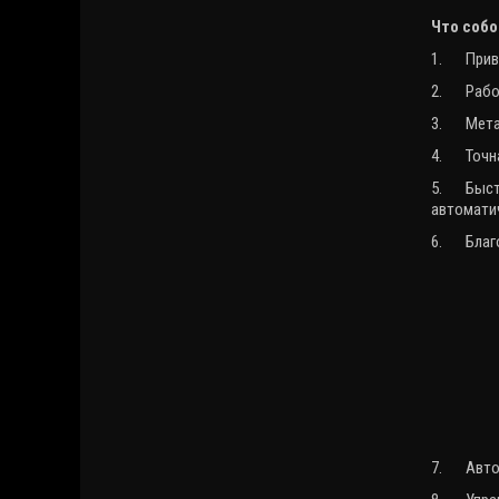
Что собо
1.
Прив
2.
Рабо
3.
Мета
4.
Точн
5.
Быст
автомати
6.
Благ
7.
Авто