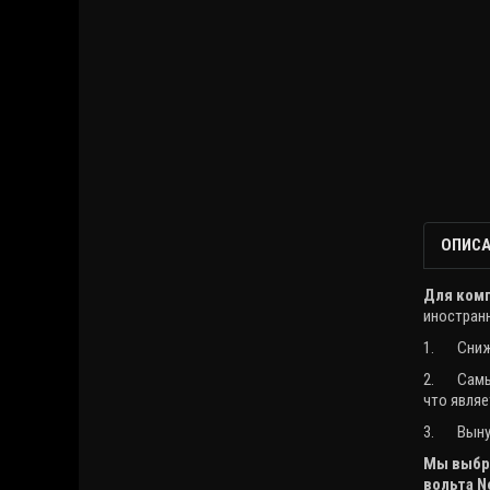
ОПИСА
Для комп
иностранн
1.
Сниж
2.
Самы
что являе
3.
Выну
Мы выбра
вольта
N