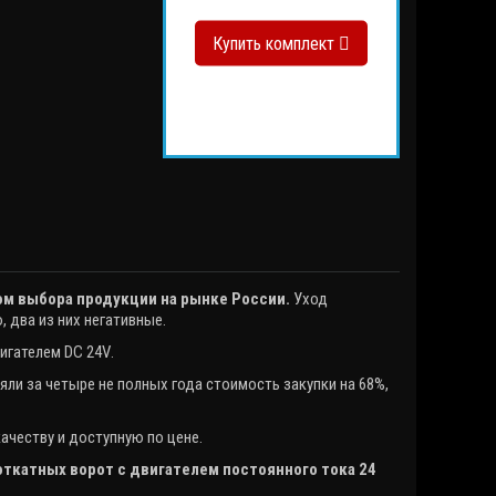
Купить
комплект
Рейка оцинкованная стальная зубчатая "КДВ" - 5 
3375р.
3750р.
ом выбора продукции на рынке России.
Уход
 два из них негативные.
вигателем
DC
24
V
.
ли за четыре не полных года стоимость закупки на 68%,
честву и доступную по цене.
ткатных ворот с двигателем постоянного тока 24