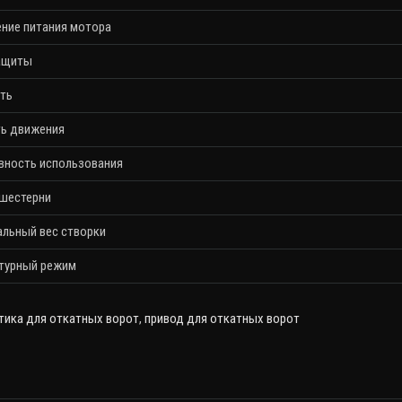
ние питания мотора
ащиты
ть
ь движения
вность использования
шестерни
льный вес створки
турный режим
тика для откатных ворот
,
привод для откатных ворот