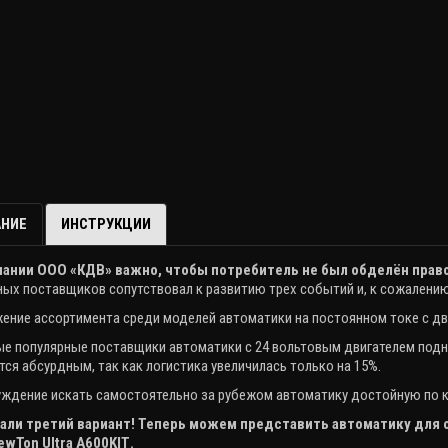
НИЕ
ИНСТРУКЦИИ
ании ООО «КДВ» важно, чтобы потребитель не был обделён прав
ых поставщиков сопутствовал к развитию трех событий и, к сожалению,
ение ассортимента среди моделей автоматики на постоянном токе с д
е популярные поставщики автоматики с 24 вольтовым двигателем подня
тся абсурдным, так как логистика увеличилась только на 15%.
ждение искать самостоятельно за рубежом автоматику достойную по ка
ли третий вариант! Теперь можем представить автоматику для о
ewTon
Ultra
A
600
KIT
.