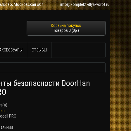
 Щёлково, Московская обл
info@komplekt-dlya-vorot.ru
Товаров 0 (0р.)
АКСЕССУАРЫ
ОТЗЫВЫ
ты безопасности DoorHan
RO
аз(а)
han
ocell PRO
наличии