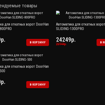
ендуемые товары
ка для откатных ворот DoorHan
Автоматика для откатных воро
-800PRO
SLIDING-1300PRO
р.
24249р.
В КОРЗИНУ
В 
26944р.
ка для откатных ворот DoorHan
500
р.
В КОРЗИНУ