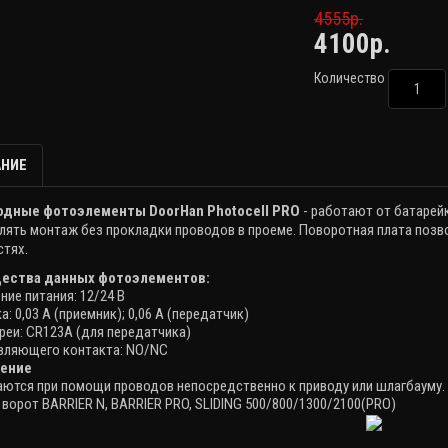
4555р.
4100р.
Количество
НИЕ
одные фотоэлементы DoorHan Photocell PRO
- работают от батарей
лять монтаж без прокладки проводов в проеме.
Поворотная плата позв
стях.
ества данных фотоэлементов:
ние питания: 12/24 В
а: 0,03
A
(приемник); 0,06
A
(передатчик)
ареи: CR123A (для передатчика)
авляющего контакта: NO/NC
ение
ются при помощи проводов непосредственно к приводу или шлагбауму. 
 ворот
BARRIER N, BARRIER PRO, SLIDING 500/800/1300/2100(PRO)