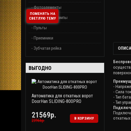
- Фотоэлементы
ПОМЕНЯТЬ НА
- Сигнальные лампы
СВЕТЛУЮ ТЕМУ
- Пульты
- Приемники
- Зубчатая рейка
ОПИСА
Беспров
осуществ
ВЫГОДНО
поверхно
Преимущ
- Напряже
- Сила ток
Автоматика для откатных ворот
- Тип бат
DoorHan SLIDING-800PRO
- Тип упр
Подключ
Подключа
21569р.
откатных
В КОРЗИНУ
23966р.