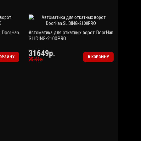
т DoorHan
Автоматика для откатных ворот DoorHan
SLIDING-2100PRO
31649р.
КОРЗИНУ
В КОРЗИНУ
35166р.