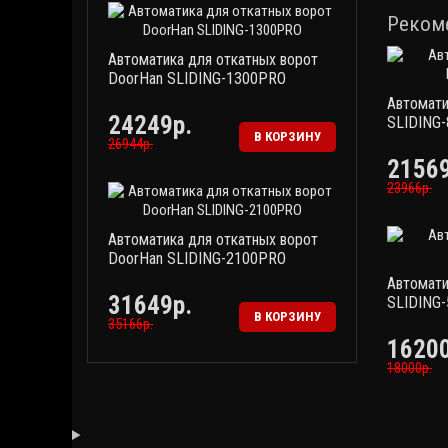
Реком
Автоматика для откатных ворот
DoorHan SLIDING-1300PRO
Автомати
24249р.
SLIDING
В КОРЗИНУ
26944р.
21569
23966р.
Автоматика для откатных ворот
DoorHan SLIDING-2100PRO
Автомати
31649р.
SLIDING-
В КОРЗИНУ
35166р.
16200
18000р.