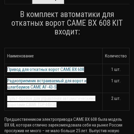
В комплект автоматики для
откатных ворот CAME BX 608 KIT
входит:
Наименование
Количество
Привод для откатных ворот CAME BX 608
1 шт.
Радиоприемник встраиваемый для ворот и
1 шт.
шлагбаумов CAME AF-43-S
Пульт-брелок для управления автоматическими
2 шт.
воротами CAME TOP44RGR
Предшественником электропривода
CAME
BX
608 была модель
BX
68, которая отлично зарекомендовала себя на рынке России
прослужив не много – не мало больше 25 лет. Выпустив новую