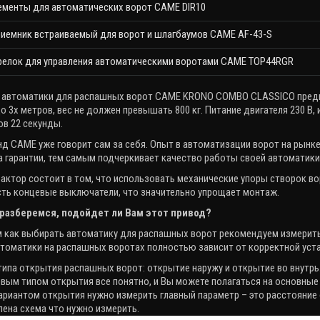
менты для автоматических ворот CAME DIR10
иемник встраиваемый для ворот и шлагбаумов CAME AF-43-S
релок для управления автоматическими воротами CAME TOP44RGR
 автоматики для распашных ворот CAME KRONO COMBO CLASSICO предн
о 3х метров, вес не должен превышать 800 кг. Питание двигателя 230 В,
ов 22 секунды.
нд
CAME
уже говорит сам за себя. Опыт в автоматизации ворот на рынк
а гарантии, тем самым подчеркивает качество работы своей автоматики
ктор состоит в том, что использовать механические упоры створок воро
сть концевые выключатели, что значительно упрощает монтаж.
разберемся, подойдет ли Вам этот привод?
м как выбирать автоматику для распашных ворот рекомендуем измерить
томатики на распашных воротах полностью зависит от корректной уста
типа открытия распашных ворот: открытие наружу и открытие во внутрь
рвым типом открытия все понятно, и Вы можете полагаться на основные х
риантом открытия нужно измерить главный параметр – это расстояние о
ена схема что нужно измерить.