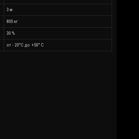
3 м
800 кг
30 %
от - 20°С до +50° C