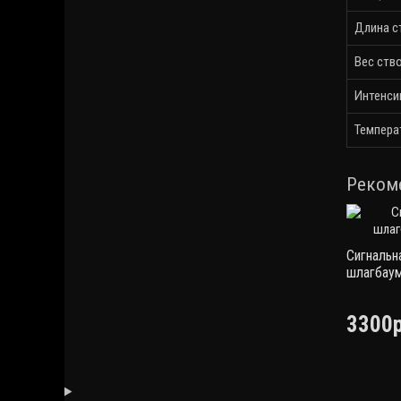
Длина с
Вес ств
Интенси
Темпера
Реком
Сигнальн
шлагбау
3300р