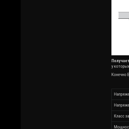
Получает
у которы
Конечно В
Напряже
Напряже
Класс з
Мощнос