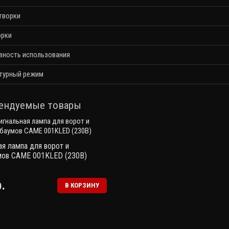
творки
орки
вность использования
турный режим
ендуемые товары
ая лампа для ворот и
мов CAME 001KLED (230В)
.
В КОРЗИНУ