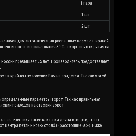
1 пара
1 шт.
2 шт.
азначен для автоматизации распашных ворот с шириной
 интенсивность использования 30 %., скорость открытия на
е России превышает 25 лет. Производитель предоставляет
.
т в крайнем положении Вам не придется. Так как у этой
 определенные параметры ворот. Так как правильная
новки приводов на створки ворот.
.
арактеристики такие как вес и длина створки, то со
т центра петли к краю столба (расстояние «С»). Ниже