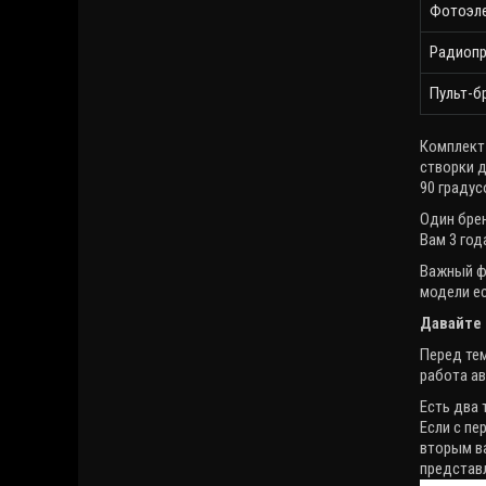
Фотоэле
Радиопр
Пульт-б
Комплект
створки д
90 градус
Один бре
Вам 3 год
Важный фа
модели е
Давайте 
Перед те
работа ав
Есть два 
Если с пе
вторым ва
представл