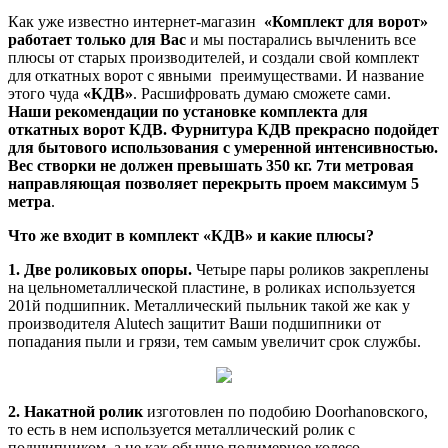
Как уже известно интернет-магазин
«Комплект для ворот»
работает только для Вас
и мы постарались вычленить все
плюсы от старых производителей, и создали свой комплект
для откатных ворот с явными преимуществами. И название
этого чуда
«КДВ»
. Расшифровать думаю сможете сами.
Наши рекомендации по установке комплекта для
откатных ворот КДВ. Фурнитура КДВ прекрасно подойдет
для бытового использования с умеренной интенсивностью.
Вес створки не должен превышать 350 кг. 7ти метровая
направляющая позволяет перекрыть проем максимум 5
метра
.
Что же входит в комплект «КДВ» и какие плюсы?
1. Две роликовых опоры.
Четыре пары роликов закреплены
на цельнометаллической пластине, в роликах используется
201й подшипник. Металлический пыльник такой же как у
производителя
Alutech
защитит Ваши подшипники от
попадания пыли и грязи, тем самым увеличит срок службы.
2. Накатной ролик
изготовлен по подобию
Doorhan
овского,
то есть в нем используется металлический ролик с
подшипником, а не как обычно полимерное колесо.