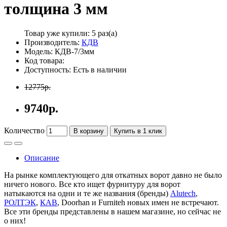
толщина 3 мм
Товар уже купили:
5 раз(а)
Производитель:
КДВ
Модель: КДВ-7/3мм
Код товара:
Доступность: Есть в наличии
12775р.
9740р.
Количество
В корзину
Купить в 1 клик
Описание
На рынке комплектующего для откатных ворот давно не было
ничего нового. Все кто ищет фурнитуру для ворот
натыкаются на одни и те же названия (бренды)
Alutech
,
РОЛТЭК
,
КАВ
,
Doorhan
и
Furniteh
новых имен не встречают.
Все эти бренды представлены в нашем магазине, но сейчас не
о них!