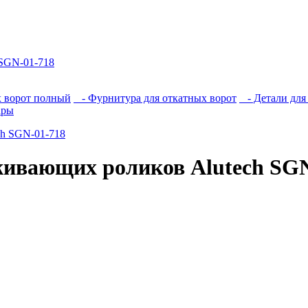
 SGN-01-718
х ворот полный
- Фурнитура для откатных ворот
- Детали для
ары
живающих роликов Alutech SGN