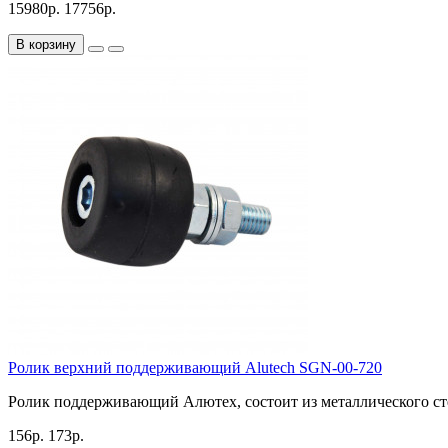
15980р.
17756р.
В корзину
Ролик верхний поддерживающий Alutech SGN-00-720
Ролик поддерживающий Алютех, состоит из металлического сте
156р.
173р.