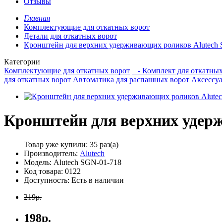
Отзывы
Главная
Комплектующие для откатных ворот
Детали для откатных ворот
Кронштейн для верхних удерживающих роликов Alutech
Категории
Комплектующие для откатных ворот
- Комплект для откатны
для откатных ворот
Автоматика для распашных ворот
Аксессу
Кронштейн для верхних удер
Товар уже купили:
35 раз(а)
Производитель:
Alutech
Модель: Alutech SGN-01-718
Код товара: 0122
Доступность: Есть в наличии
219р.
198р.