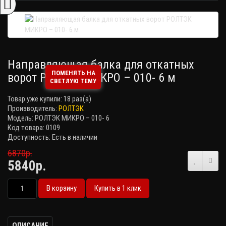
Направляющая балка для откатных
ПОМЕНЯТЬ НА
ворот РОЛТЭК МИКРО – 010- 6 м
СВЕТЛУЮ ТЕМУ
Товар уже купили:
18 раз(а)
Производитель:
РОЛТЭК
Модель: РОЛТЭК МИКРО – 010- 6
Код товара: 0109
Доступность: Есть в наличии
6870р.
5840р.
В корзину
Купить в 1 клик
ОПИСАНИЕ