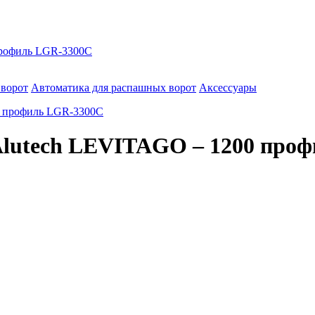
профиль LGR-3300C
 ворот
Автоматика для распашных ворот
Аксессуары
Alutech LEVITAGO – 1200 про