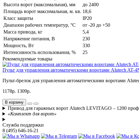
Высота ворот (максимальная), мм
до 2400
Площадь ворот максимальная, м. кв.
18,6
Класс защиты
IP20
Диапазон рабочих температур, °С
от -20 до +50
Масса привода, кг
5,4
Напряжение питания, В
230
Мощность, Вт
330
Интенсивность использования, %
25
Рекомендуемые товары
Пульт для управления автоматическими воротами Alutech AT-4
Пульт-брелок для управления автоматическими воротами Alutec
1178р.
1309р.
В корзину
Привод для гаражных ворот Alutech LEVITAGO – 1200 про
«Комплект для ворот»
Служба поддержки
8 (495) 646-16-21