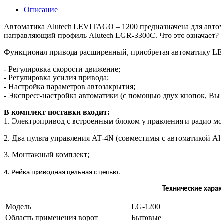
Описание
Автоматика
Alutech
LEVITAGO
– 1200 предназначена для авт
направляющий профиль
Alutech
LGR
-3300
C
. Что это означает
Функционал привода расширенный, приобретая автоматику
L
- Регулировка скорости движение;
- Регулировка усилия привода;
- Настройка параметров автозакрытия;
- Экспресс-настройка автоматики (с помощью двух кнопок, В
В комплект поставки входит:
1. Электропривод с встроенным блоком у правления и радио мо
2. Два пульта управления
AT
-4
N
(совместимы с автоматикой
Al
3. Монтажный комплект;
4. Рейка приводная цельная с цепью.
Технические хара
Модель
LG-1200
Область применения ворот
Бытовые