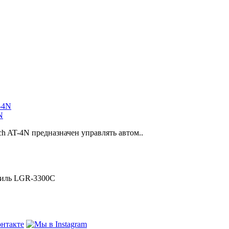
N
h AT-4N предназначен управлять автом..
филь LGR-3300C