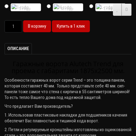
S-гофр
M-гофр
L-гофр
В корзину
Купить в 1 клик
ОПИСАНИЕ
Гаражные ворота Alutech Trend для
проема с габаритами 1875х2500 мм.
Особенности гаражных ворот серии
Trend
– это толщина панели,
которая составляет 40 мм. Только представьте себе 40 мм. сип-
панели тоже самое что стена с кирпича в 55 сантиметров шириной!
То есть тепло Вашего дома под надежной защитой.
Что предлагает Вам производитель?
1. Использовав пластиковые накладки для подшипников качения
обеспечит Вас плавностью и тишиной хода ворот.
2. Петли и регулируемые кронштейны изготовлены из оцинкованной
стали – это дополнительная защита от коррозии.