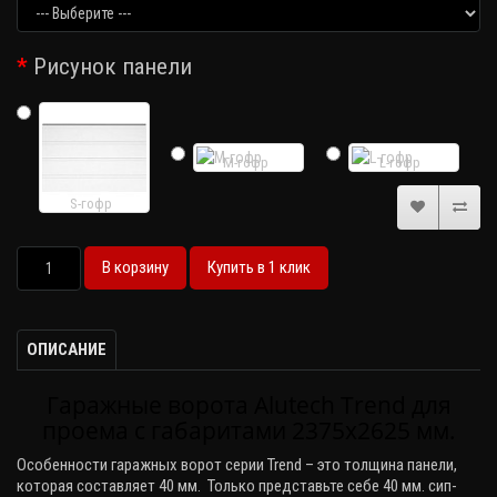
Рисунок панели
M-гофр
L-гофр
S-гофр
В корзину
Купить в 1 клик
ОПИСАНИЕ
Гаражные ворота Alutech Trend для
проема с габаритами 2375х2625 мм.
Особенности гаражных ворот серии
Trend
– это толщина панели,
которая составляет 40 мм. Только представьте себе 40 мм. сип-