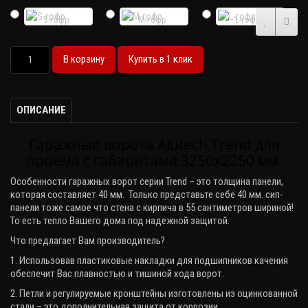
S-гофр
M-гофр
L-гофр
В корзину
Купить в 1 клик
ОПИСАНИЕ
Гаражные ворота Alutech Trend для
проема с габаритами 3250х2250 мм.
Особенности гаражных ворот серии
Trend
– это толщина панели,
которая составляет 40 мм. Только представьте себе 40 мм. сип-
панели тоже самое что стена с кирпича в 55 сантиметров шириной!
То есть тепло Вашего дома под надежной защитой.
Что предлагает Вам производитель?
1. Использовав пластиковые накладки для подшипников качения
обеспечит Вас плавностью и тишиной хода ворот.
2. Петли и регулируемые кронштейны изготовлены из оцинкованной
стали – это дополнительная защита от коррозии.