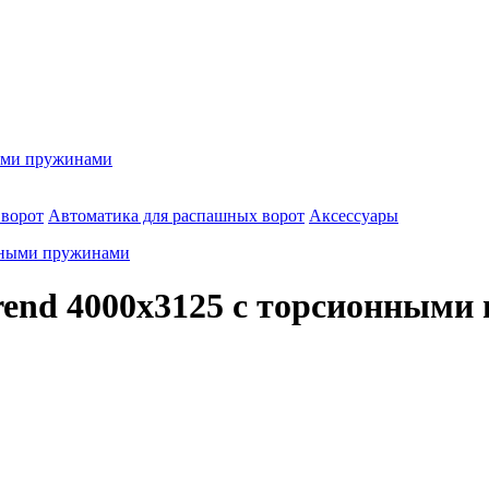
ными пружинами
 ворот
Автоматика для распашных ворот
Аксессуары
rend 4000х3125 с торсионными