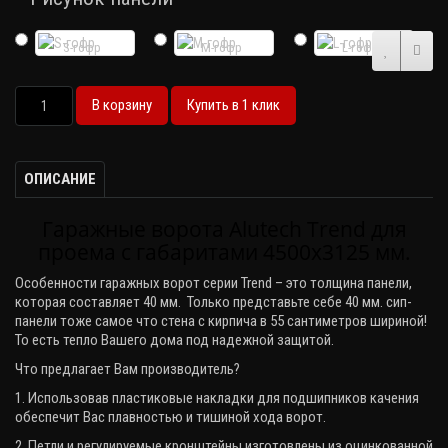
S-гофр
M-гофр
L-гофр
В корзину
Купить в 1 клик
ОПИСАНИЕ
Гаражные ворота Alutech Trend для
проема с габаритами 4500х3125 мм.
Особенности гаражных ворот серии
Trend
– это толщина панели,
которая составляет 40 мм. Только представьте себе 40 мм. сип-
панели тоже самое что стена с кирпича в 55 сантиметров шириной!
То есть тепло Вашего дома под надежной защитой.
Что предлагает Вам производитель?
1. Использовав пластиковые накладки для подшипников качения
обеспечит Вас плавностью и тишиной хода ворот.
2. Петли и регулируемые кронштейны изготовлены из оцинкованной