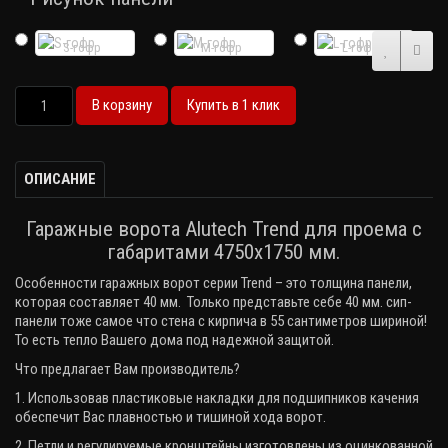
S-гофр
M-гофр
L-гофр
В корзину
Купить в 1 клик
ОПИСАНИЕ
Гаражные ворота Alutech Trend для проема с
габаритами 4750х1750 мм.
Особенности гаражных ворот серии
Trend
– это толщина панели,
которая составляет 40 мм. Только представьте себе 40 мм. сип-
панели тоже самое что стена с кирпича в 55 сантиметров шириной!
То есть тепло Вашего дома под надежной защитой.
Что предлагает Вам производитель?
1. Использовав пластиковые накладки для подшипников качения
обеспечит Вас плавностью и тишиной хода ворот.
2. Петли и регулируемые кронштейны изготовлены из оцинкованной