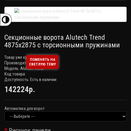
Секционные ворота Alutech Trend
4875х2875 с торсионными пружинами
Товар уже купили:
1 раз(а)
ПОМЕНЯТЬ НА
Производитель:
Alutech
СВЕТЛУЮ ТЕМУ
Модель: Alutech Trend
Код товара:
Доступность: Есть в наличии
142224р.
Автоматика для ворот
Рисунок панели