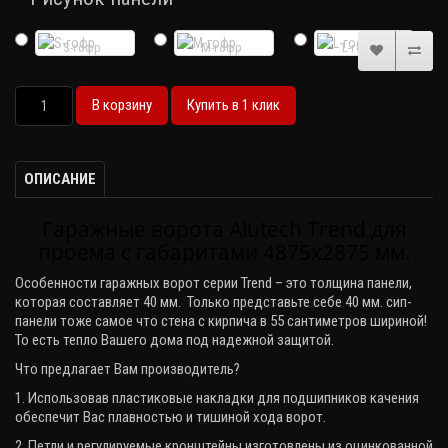
S-гофр
M-гофр
L-гофр
В корзину
Купить в 1 клик
ОПИСАНИЕ
Гаражные ворота Alutech Trend для
проема с габаритами 4875х2875 мм.
Особенности гаражных ворот серии
Trend
– это толщина панели,
которая составляет 40 мм. Только представьте себе 40 мм. сип-
панели тоже самое что стена с кирпича в 55 сантиметров шириной!
То есть тепло Вашего дома под надежной защитой.
Что предлагает Вам производитель?
1. Использовав пластиковые накладки для подшипников качения
обеспечит Вас плавностью и тишиной хода ворот.
2. Петли и регулируемые кронштейны изготовлены из оцинкованной