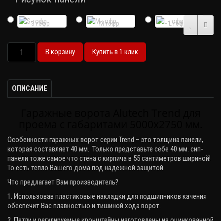
S-гофр
M-гофр
L-гофр
В корзину
Купить в 1 клик
ОПИСАНИЕ
Гаражные ворота Alutech Trend для
проема с габаритами 5000х2750 мм.
Особенности гаражных ворот серии
Trend
– это толщина панели,
которая составляет 40 мм. Только представьте себе 40 мм. сип-
панели тоже самое что стена с кирпича в 55 сантиметров шириной!
То есть тепло Вашего дома под надежной защитой.
Что предлагает Вам производитель?
1. Использовав пластиковые накладки для подшипников качения
обеспечит Вас плавностью и тишиной хода ворот.
2. Петли и регулируемые кронштейны изготовлены из оцинкованной