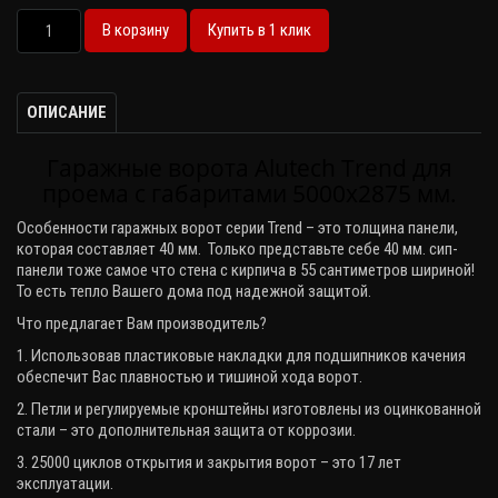
В корзину
Купить в 1 клик
ОПИСАНИЕ
Гаражные ворота Alutech Trend для
проема с габаритами 5000х2875 мм.
Особенности гаражных ворот серии
Trend
– это толщина панели,
которая составляет 40 мм. Только представьте себе 40 мм. сип-
панели тоже самое что стена с кирпича в 55 сантиметров шириной!
То есть тепло Вашего дома под надежной защитой.
Что предлагает Вам производитель?
1. Использовав пластиковые накладки для подшипников качения
обеспечит Вас плавностью и тишиной хода ворот.
2. Петли и регулируемые кронштейны изготовлены из оцинкованной
стали – это дополнительная защита от коррозии.
3. 25000 циклов открытия и закрытия ворот – это 17 лет
эксплуатации.