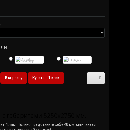
т
ели
M-гофр
L-гофр
В корзину
Купить в 1 клик
 с габаритами 5250х2750 мм.
ет 40 мм. Только представьте себе 40 мм. сип-панели