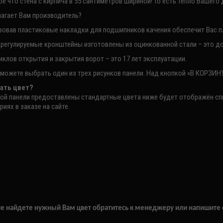
е что стена с кирпича в 55 сантиметров шириной! То есть тепло Вашег
лагает Вам производитель?
зовав пластиковые накладки для подшипников качения обеспечит Вас п
и регулируемые кронштейны изготовлены из оцинкованной стали – это д
циклов открытия и закрытия ворот – это 17 лет эксплуатации.
можете выбрать один из трех рисунков панели. Над кнопкой «В КОРЗИН
ать цвет?
ой панели предоставлены стандартные цвета ниже будет отображён спис
иях в заказе на сайте.
не найдете нужный Вам цвет обратитесь к менеджеру или напишите е