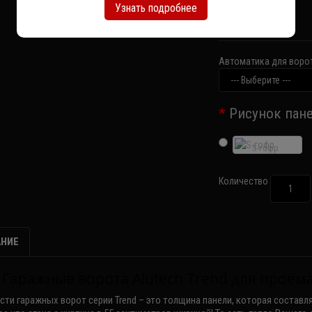
Узнать подробнее
139310р.
Автоматика для воро
Рисунок пан
S-гофр
Количество
НИЕ
Гаражные ворота Alutech Trend для проема
сти гаражных ворот серии
Trend
– это толщина панели, которая составля