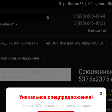
ул. Лесная 57, д. Оболдино, г.
8 (800) 600-41-94
8 (495) 646-16-21
 кабинет
Напиши нам!
КА ДЛЯ ОТКАТНЫХ ВОРОТ
АВТОМАТИКА ДЛЯ РАСПАШНЫХ ВОРОТ
 с торсионными пружинами
Секционные
5375х2375
Товар уже купили:
1 р
x
Производитель:
Alute
Уникальное спецпредложение!
Модель: Alutech Trend
Код товара:
Cкидка -10% на весь ассортимент товаров
Доступность: Есть в 