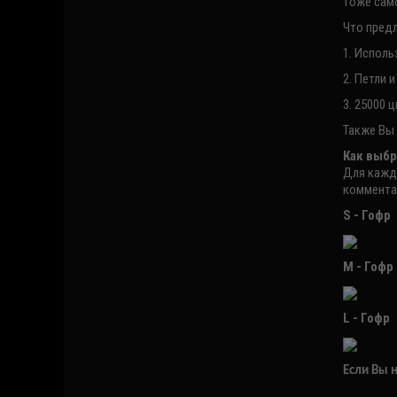
тоже само
Что пред
1. Исполь
2. Петли 
3. 25000 
Также Вы 
Как выбр
Для кажд
комментар
S - Гофр
М - Гофр
L - Гофр
Если Вы 