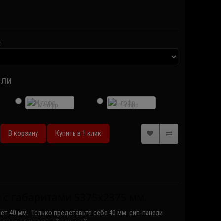
т
ели
M-гофр
L-гофр
В корзину
Купить в 1 клик
 с габаритами 5375х2375 мм.
ет 40 мм. Только представьте себе 40 мм. сип-панели