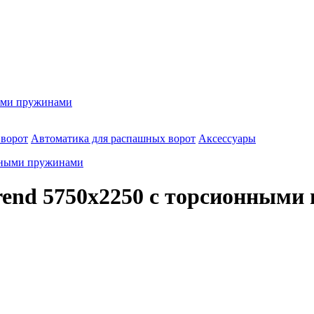
ными пружинами
 ворот
Автоматика для распашных ворот
Аксессуары
rend 5750х2250 с торсионными