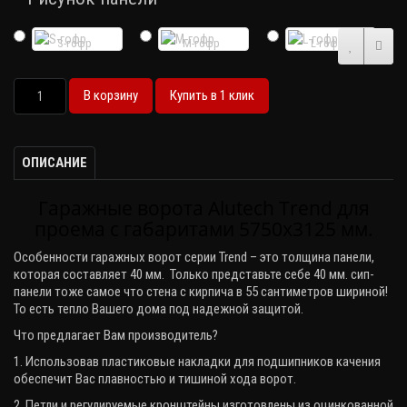
S-гофр
M-гофр
L-гофр
В корзину
Купить в 1 клик
ОПИСАНИЕ
Гаражные ворота Alutech Trend для
проема с габаритами 5750х3125 мм.
Особенности гаражных ворот серии
Trend
– это толщина панели,
которая составляет 40 мм. Только представьте себе 40 мм. сип-
панели тоже самое что стена с кирпича в 55 сантиметров шириной!
То есть тепло Вашего дома под надежной защитой.
Что предлагает Вам производитель?
1. Использовав пластиковые накладки для подшипников качения
обеспечит Вас плавностью и тишиной хода ворот.
2. Петли и регулируемые кронштейны изготовлены из оцинкованной