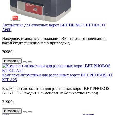
Автоматика для откатных ворот BFT DEIMOS ULTRA BT
A600
Наверное, итальянская компания BFT не долго совещалась
какой будит функционал в приводах д..
20980р.
В корзину
Комплект автоматики для распашных ворот BFT PHOBOS BT
KIT A25
В комплект автоматики для распашных ворот BFT PHOBOS
BT KIT A25 входит:НаименованиеКоличествоПривод ..
31900р.
В корзину