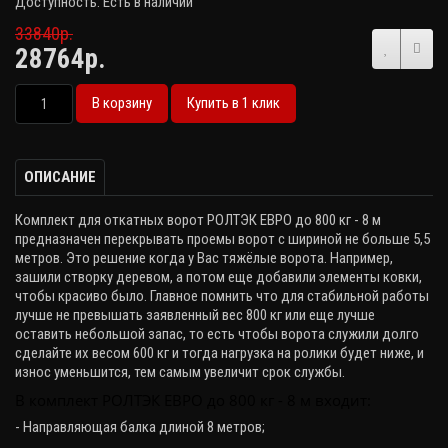
Доступность: Есть в наличии
33840р.
28764р.
В корзину
Купить в 1 клик
ОПИСАНИЕ
Комплект для откатных ворот РОЛТЭК ЕВРО до 800 кг - 8 м
предназначен перекрывать проемы ворот с шириной не больше 5,5
метров. Это решение когда у Вас тяжёлые ворота. Например,
зашили створку деревом, а потом еще добавили элементы ковки,
чтобы красиво было. Главное помнить что для стабильной работы
лучше не превышать заявленный вес 800 кг или еще лучше
оставить небольшой запас, то есть чтобы ворота служили долго
сделайте их весом 600 кг и тогда нагрузка на ролики будет ниже, и
износ уменьшится, тем самым увеличит срок службы.
В комплект РОЛТЭК ЕВРО до 800 кг - 8 м входит:
- Направляющая балка длиной 8 метров;